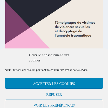
Gérer le consentement aux
cookies
Nous utilisons des cookies pour optimiser notre site web et notre service.
ACCEPTER LES COOKIES
REFUSER
Conçu par
Elegant Themes
| Propulsé par
WordPress
VOIR LES PRÉFÉRENCES