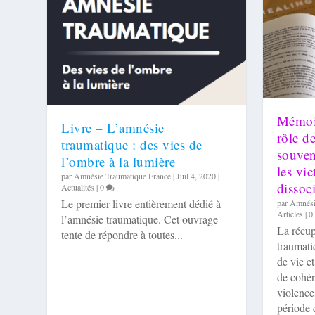
Mémoir
Livre – L’amnésie
rôle d
traumatique : des vies de
souven
l’ombre à la lumière
les vi
par
Amnésie Traumatique France
|
Juil 4, 2020
|
dissoci
Actualités
|
0
Le premier livre entièrement dédié à
par
Amnési
Articles
|
0
l’amnésie traumatique. Cet ouvrage
La récup
tente de répondre à toutes...
traumatiq
June, un an après sa sortie d’amnésie trauma.
Angie
June
Une petite fille
de vie et
de cohér
Publié par
Publié par
Publié par
Publié par
Amnésie Traumatique France
Amnésie Traumatique France
Amnésie Traumatique France
Amnésie Traumatique France
|
|
|
|
Fév 15, 2023
Oct 31, 2022
Juil 5, 2022
Mai 14, 2022
|
|
|
Témoignages
|
Témoignages
Témoignages
Témoignages
|
|
|
4
|
5
4
1
violence
période 