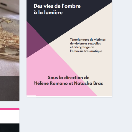
stelle
par
Amnésie Traumatique France
|
Juin 12, 2023
|
Témoignages
|
6