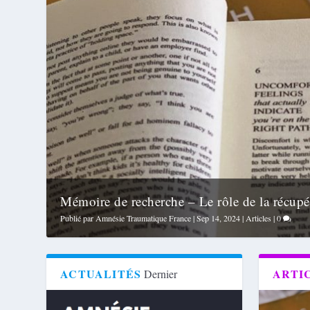
ire de recherche – Le rôle de la récupér...
 par
Amnésie Traumatique France
|
Sep 14, 2024
|
Articles
|
0
ACTUALITÉS
ARTI
Dernier