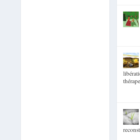
libérat
thérape
reconst