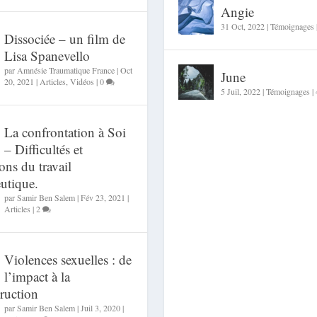
Angie
31 Oct, 2022
|
Témoignages
Dissociée – un film de
Lisa Spanevello
par
Amnésie Traumatique France
|
Oct
June
20, 2021
|
Articles
,
Vidéos
|
0
5 Juil, 2022
|
Témoignages
|
La confrontation à Soi
– Difficultés et
ions du travail
utique.
par
Samir Ben Salem
|
Fév 23, 2021
|
Articles
|
2
Violences sexuelles : de
l’impact à la
ruction
par
Samir Ben Salem
|
Juil 3, 2020
|