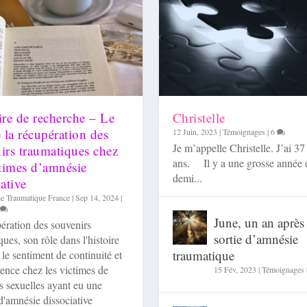
e de recherche – Le
Christelle
e la récupération des
12 Juin, 2023
|
Témoignages
|
6
Je m’appelle Christelle. J’ai 37
irs traumatiques chez
ans. Il y a une grosse année 
ctimes d’amnésie
demi...
ative
e Traumatique France
|
Sep 14, 2024
|
June, un an après
ération des souvenirs
sortie d’amnésie
ues, son rôle dans l'histoire
..
traumatique
 le sentiment de continuité et
ence chez les victimes de
15 Fév, 2023
|
Témoignages
s sexuelles ayant eu une
d'amnésie dissociative