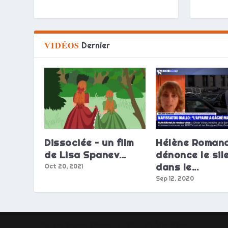
VIDÉOS
Dernier
Dissociée – un film
Hélène Roman
de Lisa Spanev...
dénonce le sil
dans le...
Oct 20, 2021
Sep 12, 2020
Conçu par
Elegant Themes
| Propulsé par
WordPress