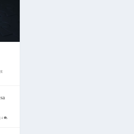
et
 sa
|
4