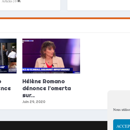
Articles
|
0
o
Hélène Romano
ence
dénonce l’omerta
sur...
Juin 29, 2020
Nous utiliso
ACCEP